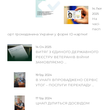
14 Лют
2025
На
часі-
пасп
орт громадянина України у формі ID-картки!
14 Січ 2025
ВИТЯГ З ЄДИНОГО ДЕРЖАВНОГО
РЕЄСТРУ ВЕТЕРАНІВ ВІЙНИ
ЗАМОВЛЯЄМО ...
19 Гру 2024
В УНАПІ ВПРОВАДЖЕНО СЕРВІС
УТОГ – ПОСЛУГИ ПЕРЕКЛАДУ ...
17 Гру 2024
ЦНАП ДІЛИТЬСЯ ДОСВІДОМ