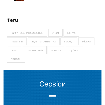
Теги
кам'янець-подільський
унап
центр
надання
адміністративних
послуг
міська
рада
виконавчий
комітет
суб'єкт
перелік
Сервіси