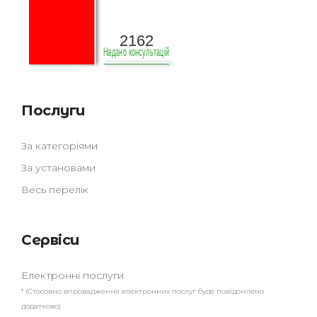
Послуги
За категоріями
За установами
Весь перелік
Сервіси
Електронні послуги
* (Стосовно впровадження електронних послуг буде повідомлено
додатково)