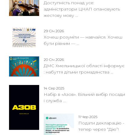
Доступність понад усе:
адміністратори ЦНАП опановують
жестову мову ...
29 Січ 2026
Хочеш розуміти — навчайся. Хочеш
бути рівним — ...
20 Січ 2026
ДМС Хмельницької області інформує
: набуття дітьми громадянства ...
14 Сер 2025
Набір в «Азов». Вільний вибір посади
і служба ...
11 Чер 2025
Подати декларацію -
тепер через “Дію”!