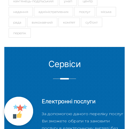
кам'янець-подільський
унап
центр
надання
адміністративних
послуг
міська
рада
виконавчий
комітет
суб'єкт
перелік
Сервіси
Електронні послуги
За допомогою даного переліку послуг
Ви зможете обрати та замовити
послугу в електронному вигляді без