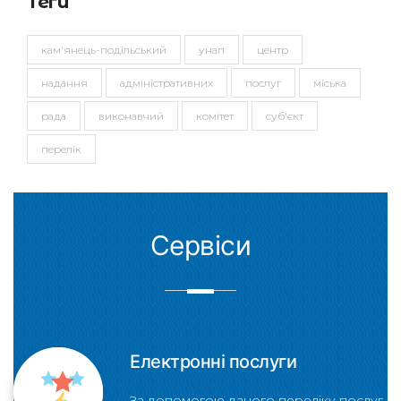
Теги
кам'янець-подільський
унап
центр
надання
адміністративних
послуг
міська
рада
виконавчий
комітет
суб'єкт
перелік
Сервіси
Електронні послуги
За допомогою даного переліку послуг