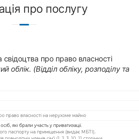
ація про послугу
 свідоцтва про право власності
й облік. (Відділ обліку, розподілу та
ро право власності на нерухоме майно
осіб, які брали участь у приватизації.
ного паспорту на приміщення (видає МБТІ)..
 повнолітніх членів сім’ї (1, 2, 3, 10, 11 сторінки.