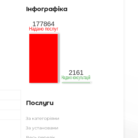
Інфографіка
Послуги
За категоріями
За установами
Весь перелік