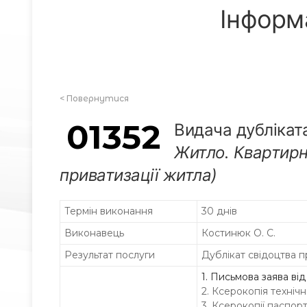
Інформ
<
Повернутися
01352
Видача дубліката
Житло. Квартирни
приватизації житла)
Термін виконання
30 днів
Виконавець
Костинюк О. С.
Результат послуги
Дублікат свідоцтва п
1. Письмова заява від 
2. Ксерокопія техніч
3. Ксерокопії паспортів