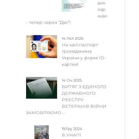
дек
лар
ацію
- тепер через “Дію”!
14 Лют 2025
На часі-паспорт
громадянина
України у формі ID-
картки!
14 Січ 2025
ВИТЯГ З ЄДИНОГО
ДЕРЖАВНОГО
РЕЄСТРУ
ВЕТЕРАНІВ ВІЙНИ
ЗАМОВЛЯЄМО ...
19 Гру 2024
В УНАПІ