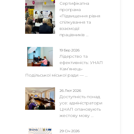
Сертифікатна
програма
«Підвищення рівня
спілкування та
взаємодії
працівників ...
19 Бер 2026
Лідерство та
ефективність: УНАП
Кам’янець-
Подільської міської ради — ...
26 Лют 2026
Доступність понад
усе: адміністратори
ЦНАП опановують
жестову мову ...
29 Січ 2026