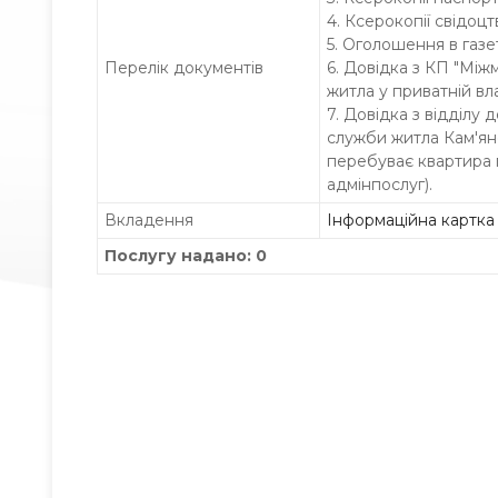
4. Ксерокопії свідоц
5. Оголошення в газет
Перелік документів
6. Довідка з КП "Міжм
житла у приватній вл
7. Довідка з відділу
служби житла Кам'яне
перебуває квартира 
адмінпослуг).
Вкладення
Інформаційна картка
Послугу надано: 0