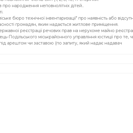
тв про народження неповнолітніх дітей..
і.
іське бюро технічної інвентаризації" про наявність або відсутн
асності громадян, яким надається житлове приміщення.
 державної реєстрації речових прав на нерухоме майно реєстра
ць-Подільського міськрайонного управління юстиції про те, ч
під арештом чи заставою (по запиту, який надає надавач