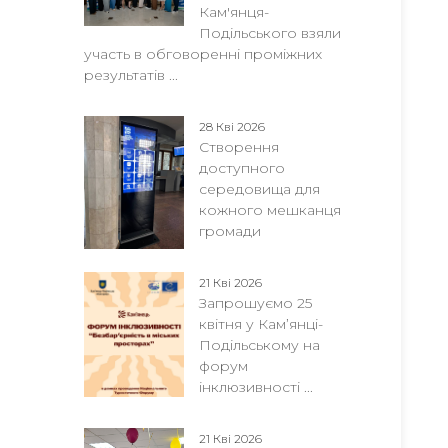
Кам'янця-
Подільського взяли
участь в обговоренні проміжних
результатів ...
28 Кві 2026
Створення
доступного
середовища для
кожного мешканця
громади
21 Кві 2026
Запрошуємо 25
квітня у Кам’янці-
Подільському на
форум
інклюзивності ...
21 Кві 2026