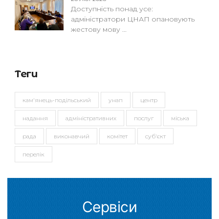
Доступність понад усе:
адміністратори ЦНАП опановують
жестову мову ...
Теги
кам'янець-подільський
унап
центр
надання
адміністративних
послуг
міська
рада
виконавчий
комітет
суб'єкт
перелік
Сервіси