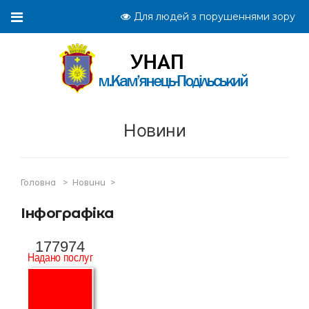
Для людей з порушеннями зору
Новини
Головна
>
Новини
>
Інфографіка