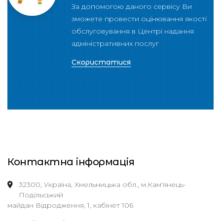
За допомогою даного сервісу Ви
зможете провести оцінювання якості
обслуговування в Центрі надання
адміністративних послуг
Скористатися
Контактна інформація
32300, Україна, Хмельницька обл., м.Кам'янець-
Подільський
майдан Відродження, 1, кабінет 106